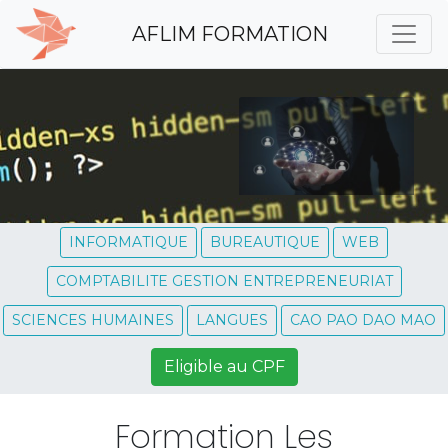
AFLIM FORMATION
INFORMATIQUE
BUREAUTIQUE
WEB
COMPTABILITE GESTION ENTREPRENEURIAT
SCIENCES HUMAINES
LANGUES
CAO PAO DAO MAO
Eligible au CPF
Formation Les