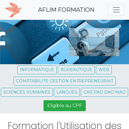
AFLIM FORMATION
INFORMATIQUE
BUREAUTIQUE
WEB
COMPTABILITE GESTION ENTREPRENEURIAT
SCIENCES HUMAINES
LANGUES
CAO PAO DAO MAO
Eligible au CPF
Formation l'Utilisation des