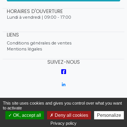
HORAIRES D'OUVERTURE
Lundi à vendredi | 09:00 - 17:00
LIENS
Conditions générales de ventes
Mentions légales
SUIVEZ-NOUS
This site uses cookies and gives you control over what you want
to activate
OK, accept all
Deny all cookies
Personalize
©Happy designed with ❤️
by
HAPPY BIZZ |
2017 -
2026
Privacy policy