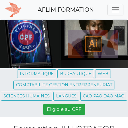
AFLIM FORMATION
INFORMATIQUE
BUREAUTIQUE
WEB
COMPTABILITE GESTION ENTREPRENEURIAT
SCIENCES HUMAINES
LANGUES
CAO PAO DAO MAO
Eligible au CPF