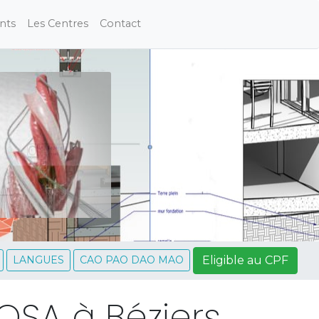
nts
Les Centres
Contact
Eligible au CPF
LANGUES
CAO PAO DAO MAO
OSA à Béziers