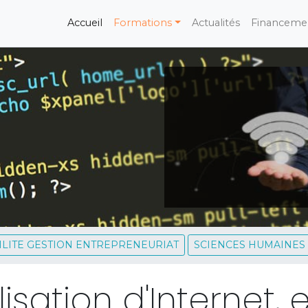
(current)
Accueil
Formations
Actualités
Financeme
LITE GESTION ENTREPRENEURIAT
SCIENCES HUMAINES
lisation d'Internet,