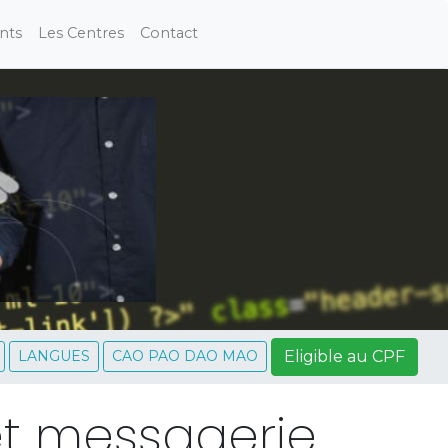
nts
Les Centres
Contact
Eligible au CPF
LANGUES
CAO PAO DAO MAO
 et messagerie